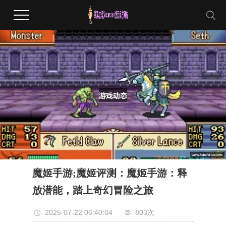
魔姬手游;魔姬评测：魔姬手游：释
放潜能，踏上奇幻冒险之旅
2025-07-22 06:40:04
803次