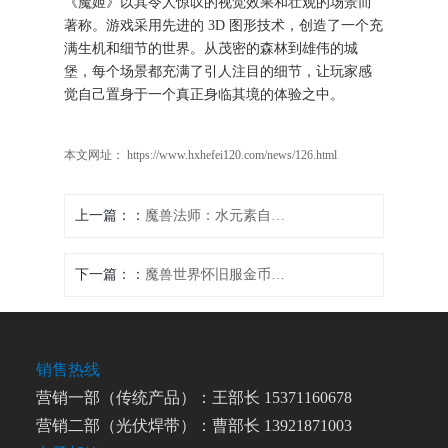
《魔姬》以其令人惊叹的视觉效果和壮观的场景而
著称。游戏采用先进的 3D 图形技术，创造了一个充
满生机和细节的世界。从茂密的森林到雄伟的城
堡，每个场景都充满了引人注目的细节，让玩家感
觉自己置身于一个真正身临其境的体验之中。
本文网址： https://www.hxhefei120.com/news/126.html
上一篇：
魔兽法师：水元素自动进攻技巧大揭秘
下一篇：
魔兽世界怀旧服金币寻回攻略
销售热线
营销一部（传统产品）：王部长 15371160678
营销二部（光伏焊带）：曹部长 13921871003