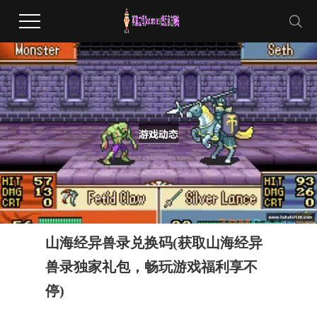
山海经异兽录兑换码(获取山海经异
兽录独家礼包，畅玩游戏福利享不
停)