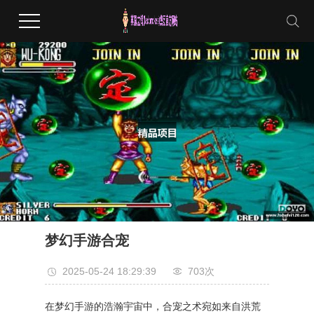
梦幻手游合宠
2025-05-24 18:29:39
703次
在梦幻手游的浩瀚宇宙中，合宠之术宛如来自洪荒