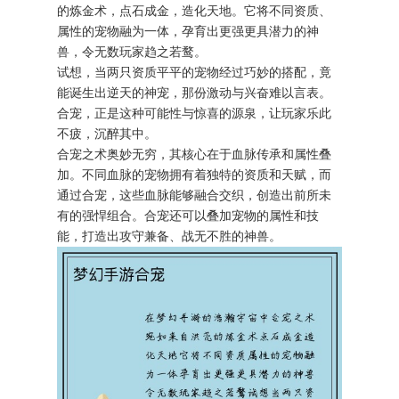
的炼金术，点石成金，造化天地。它将不同资质、
属性的宠物融为一体，孕育出更强更具潜力的神
兽，令无数玩家趋之若鹜。
试想，当两只资质平平的宠物经过巧妙的搭配，竟
能诞生出逆天的神宠，那份激动与兴奋难以言表。
合宠，正是这种可能性与惊喜的源泉，让玩家乐此
不疲，沉醉其中。
合宠之术奥妙无穷，其核心在于血脉传承和属性叠
加。不同血脉的宠物拥有着独特的资质和天赋，而
通过合宠，这些血脉能够融合交织，创造出前所未
有的强悍组合。合宠还可以叠加宠物的属性和技
能，打造出攻守兼备、战无不胜的神兽。