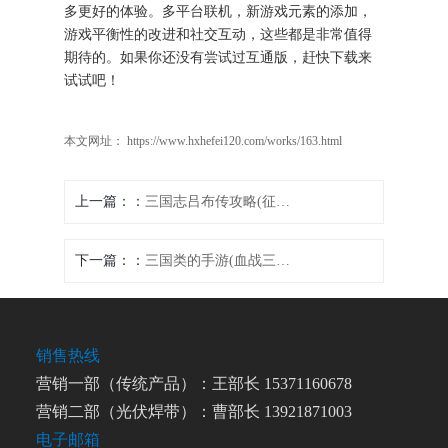
多更好的体验。多平台联机，新游戏元素的添加，
游戏平衡性的改进和社交互动，这些都是非常值得
期待的。如果你还没有尝试过互通版，赶快下载来
试试吧！
本文网址： https://www.hxhefei120.com/works/163.html
上一篇：
三国志吕布传攻略(征服三国：玩转吕布战术)
下一篇：
三国类的手游(血战三国：战无止尽)
销售热线
营销一部（传统产品）：王部长 15371160678
营销二部（光伏焊带）：曹部长 13921871003
电子邮箱