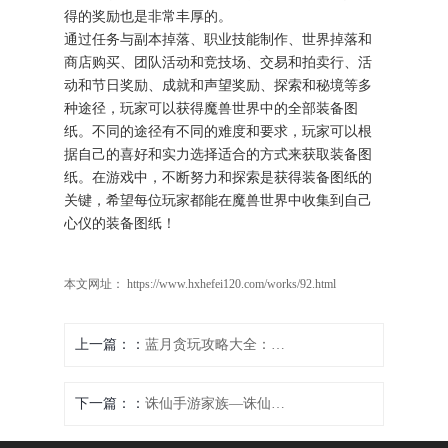
得的奖励也是非常丰厚的。
通过任务与副本掉落、职业技能制作、世界掉落和
商店购买、团队活动和竞技场、交易和拍卖行、活
动和节日奖励、成就和声望奖励、探索和秘境等多
种途径，玩家可以获得魔兽世界中的全部装备图
纸。不同的途径有不同的难度和要求，玩家可以根
据自己的喜好和实力选择适合的方式来获取装备图
纸。在游戏中，不断努力和探索是获得装备图纸的
关键，希望每位玩家都能在魔兽世界中收集到自己
心仪的装备图纸！
本文网址： https://www.hxhefei120.com/works/92.html
上一篇：
蓝月贪玩攻略大全：最强战力养成进阶
下一篇：
诛仙手游家族—诛仙手游家族炼药：诛仙家族风云录：情义江湖，共创传奇