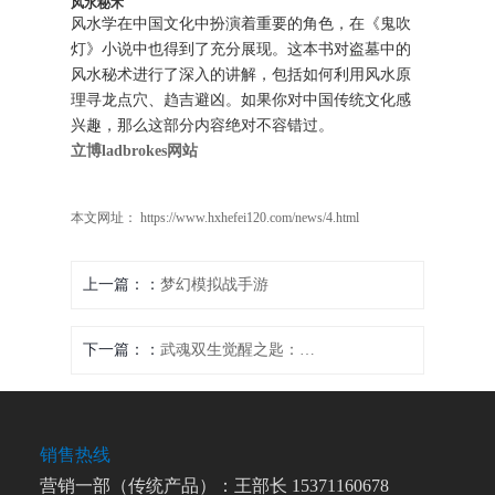
风水秘术
风水学在中国文化中扮演着重要的角色，在《鬼吹
灯》小说中也得到了充分展现。这本书对盗墓中的
风水秘术进行了深入的讲解，包括如何利用风水原
理寻龙点穴、趋吉避凶。如果你对中国传统文化感
兴趣，那么这部分内容绝对不容错过。
立博ladbrokes网站
本文网址： https://www.hxhefei120.com/news/4.html
上一篇：
梦幻模拟战手游
下一篇：
武魂双生觉醒之匙：开启战神之路，叱咤斗罗大陆
销售热线
营销一部（传统产品）：王部长 15371160678