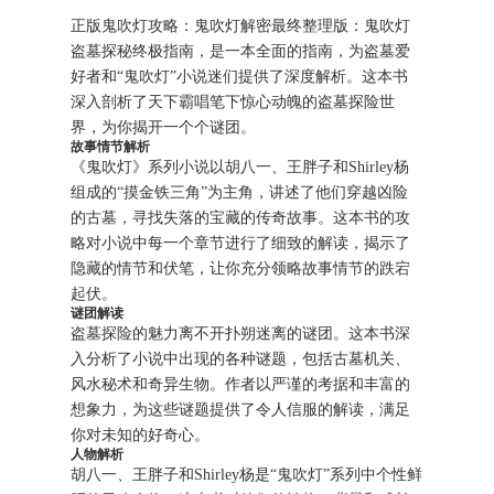
正版鬼吹灯攻略：鬼吹灯解密最终整理版：鬼吹灯
盗墓探秘终极指南，是一本全面的指南，为盗墓爱
好者和“鬼吹灯”小说迷们提供了深度解析。这本书
深入剖析了天下霸唱笔下惊心动魄的盗墓探险世
界，为你揭开一个个谜团。
故事情节解析
《鬼吹灯》系列小说以胡八一、王胖子和Shirley杨
组成的“摸金铁三角”为主角，讲述了他们穿越凶险
的古墓，寻找失落的宝藏的传奇故事。这本书的攻
略对小说中每一个章节进行了细致的解读，揭示了
隐藏的情节和伏笔，让你充分领略故事情节的跌宕
起伏。
谜团解读
盗墓探险的魅力离不开扑朔迷离的谜团。这本书深
入分析了小说中出现的各种谜题，包括古墓机关、
风水秘术和奇异生物。作者以严谨的考据和丰富的
想象力，为这些谜题提供了令人信服的解读，满足
你对未知的好奇心。
人物解析
胡八一、王胖子和Shirley杨是“鬼吹灯”系列中个性鲜