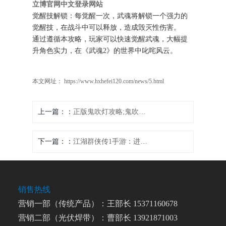
立博官网中文登录网站
觉醒技解锁：每觉醒一次，武魂将解锁一个强力的
觉醒技，在战斗中可以释放，造成毁灭性伤害。
通过遵循本攻略，玩家可以快速觉醒武魂，大幅提
升角色实力，在《武魂2》的世界中叱咤风云。
本文网址： https://www.hxhefei120.com/news/5.html
上一篇：
正版鬼吹灯攻略;鬼吹灯解密最终整理版：鬼吹灯盗墓探秘终极指南
下一篇：
江湖群侠传1手游：进阶攻略和秘籍大全
销售热线
营销一部（传统产品）：王部长 15371160678
营销二部（光伏焊带）：曹部长 13921871003